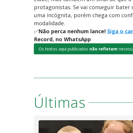
protagonistas. Se vai conseguir bater o
uma incógnita, porém chega com confi
modalidade.
✅
Não perca nenhum lance!
Siga o ca
Record, no WhatsApp
Os textos aqui publicados
não refletem
necessa
Últimas