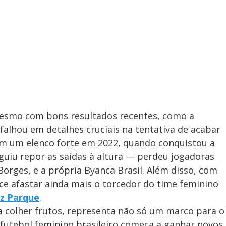
mesmo com bons resultados recentes, como a
falhou em detalhes cruciais na tentativa de acabar
om um elenco forte em 2022, quando conquistou a
guiu repor as saídas à altura — perdeu jogadoras
orges, e a própria Byanca Brasil. Além disso, com
e afastar ainda mais o torcedor do time feminino
nz Parque
.
 colher frutos, representa não só um marco para o
futebol feminino brasileiro começa a ganhar novos