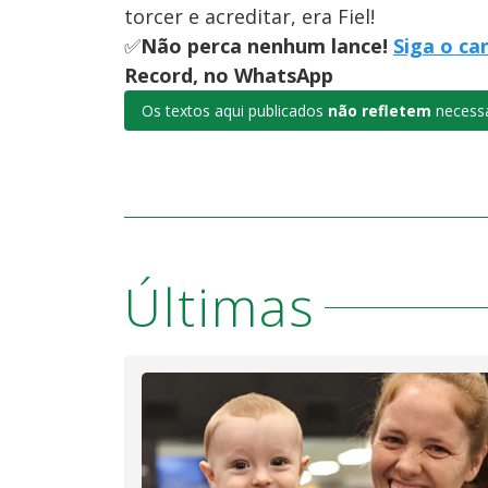
torcer e acreditar, era Fiel!
✅
Não perca nenhum lance!
Siga o ca
Record, no WhatsApp
Os textos aqui publicados
não refletem
necessa
Últimas