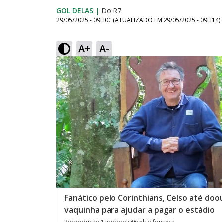
GOL DELAS
|
Do R7
29/05/2025 - 09H00
(ATUALIZADO EM
29/05/2025 - 09H14
)
A+
A-
Fanático pelo Corinthians, Celso até doo
vaquinha para ajudar a pagar o estádio
Reprodução/Facebook @celso.fonseca