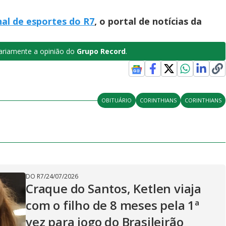
nal de esportes do R7
, o portal de notícias da
riamente a opinião do
Grupo Record
.
OBITUÁRIO
CORINTHIANS
CORINTHIANS
DO R7
/
24/07/2026
Craque do Santos, Ketlen viaja
com o filho de 8 meses pela 1ª
vez para jogo do Brasileirão