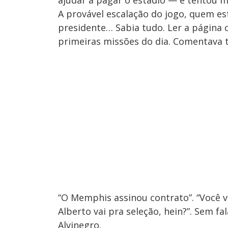
ajudar a pagar o estádio — e tentou 
A provável escalação do jogo, quem e
presidente… Sabia tudo. Ler a página
primeiras missões do dia. Comentava 
“O Memphis assinou contrato”. “Você vi
Alberto vai pra seleção, hein?”. Sem f
Alvinegro.