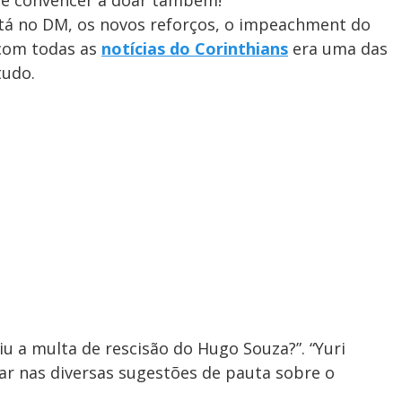
me convencer a doar também!
stá no DM, os novos reforços, o impeachment do
 com todas as
notícias do Corinthians
era uma das
tudo.
u a multa de rescisão do Hugo Souza?”. “Yuri
alar nas diversas sugestões de pauta sobre o