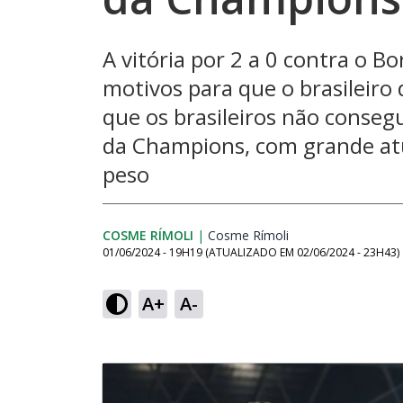
A vitória por 2 a 0 contra o 
motivos para que o brasileiro
que os brasileiros não conse
da Champions, com grande atu
peso
COSME RÍMOLI
|
Cosme Rímoli
Opens in new win
01/06/2024 - 19H19
(ATUALIZADO EM
02/06/2024 - 23H43
)
A+
A-