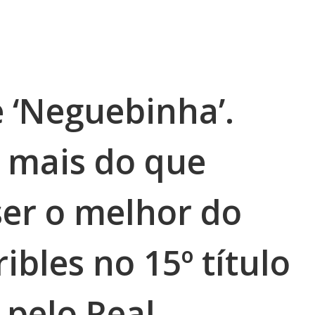
e ‘Neguebinha’.
r mais do que
ser o melhor do
ibles no 15º título
pelo Real