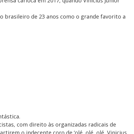
rensa carioca em 2017, quando Vinicius Júnior
o brasileiro de 23 anos como o grande favorito a
tástica.
stas, com direito às organizadas radicais de
rtirem o indecente coro de ‘olé, olé, olé, Vinicius