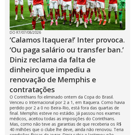
DO R7
/
07/08/2026
‘Calamos Itaquera!’ Inter provoca.
‘Ou paga salário ou transfer ban.’
Diniz reclama da falta de
dinheiro que impediu a
renovação de Memphis e
contratações
O Corinthians foi eliminado ontem da Copa do Brasil.
Venceu o Internacional por 2 a 1, em Itaquera. Como havia
perdido por 2 a 0 no Beira-Rio, está fora das quartas de
final. Memphis esteve no estádio. Já passou nos exames
médicos, aceitou todas as imposições do Corinthians.
Mas, como não teve as garantias de que receberia os R$
40 milhões que o clube lhe deve, ainda não renovou. Teria
condições físicas de jogar. Diniz sabia e lastimou não