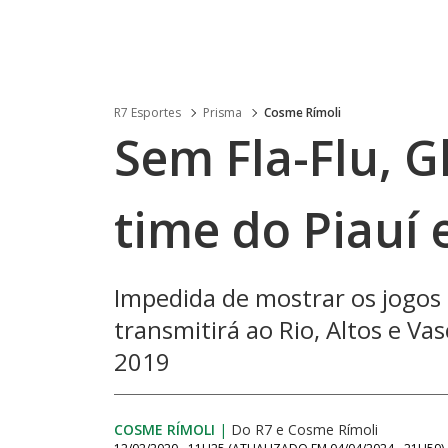
R7 Esportes
Prisma
Cosme Rímoli
Sem Fla-Flu, G
time do Piauí 
Impedida de mostrar os jogos
transmitirá ao Rio, Altos e Va
2019
COSME RÍMOLI
|
Do R7
e
Cosme Rímoli