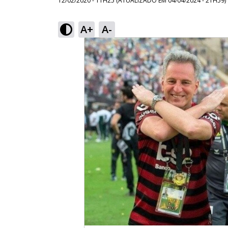
12/02/2020 - 11H25
(ATUALIZADO EM
04/04/2024 - 21H59
)
A+
A-