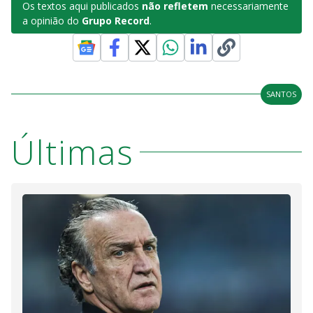
Os textos aqui publicados
não refletem
necessariamente
a opinião do
Grupo Record
.
SANTOS
Últimas