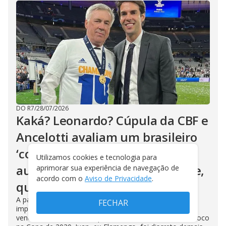
DO R7
/
28/07/2026
Kaká? Leonardo? Cúpula da CBF e
Ancelotti avaliam um brasileiro
‘com grande relevância’ ser
Utilizamos cookies e tecnologia para
auxiliar, na vaga do filho Davide,
aprimorar sua experiência de navegação de
acordo com o
Aviso de Privacidade
.
que foi para o Lille
A palavra final será de Carlo Ancelotti. Mas há pessoas
FECHAR
importantes da CBF que consideram que um ídolo
vencedor, nascido neste país, faria bem ao ciclo, com foco