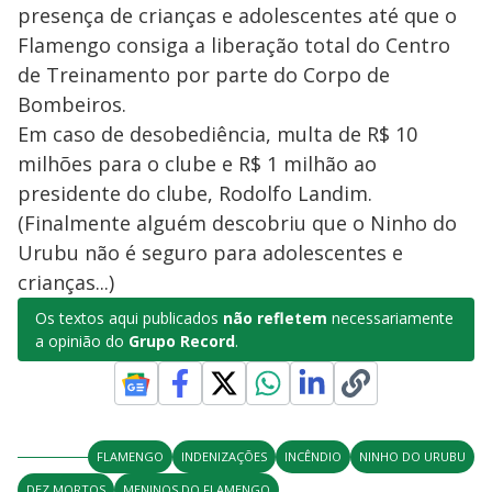
presença de crianças e adolescentes até que o
Flamengo consiga a liberação total do Centro
de Treinamento por parte do Corpo de
Bombeiros.
Em caso de desobediência, multa de R$ 10
milhões para o clube e R$ 1 milhão ao
presidente do clube, Rodolfo Landim.
(Finalmente alguém descobriu que o Ninho do
Urubu não é seguro para adolescentes e
crianças...)
Os textos aqui publicados
não refletem
necessariamente
a opinião do
Grupo Record
.
FLAMENGO
INDENIZAÇÕES
INCÊNDIO
NINHO DO URUBU
DEZ MORTOS
MENINOS DO FLAMENGO