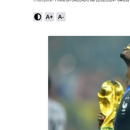
17/07/2018 - 17H06
(ATUALIZADO EM
22/02/2024 - 04H26
)
A+
A-