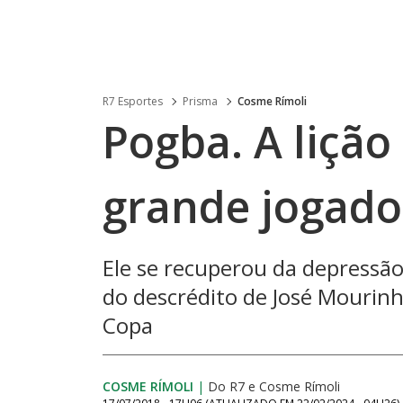
R7 Esportes
Prisma
Cosme Rímoli
Pogba. A liçã
grande jogad
Ele se recuperou da depressão
do descrédito de José Mourinh
Copa
COSME RÍMOLI
|
Do R7
e
Cosme Rímoli