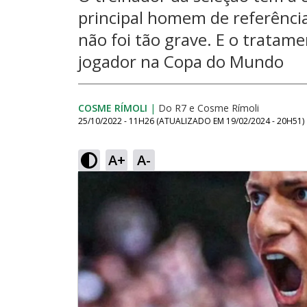
principal homem de referência
não foi tão grave. E o tratam
jogador na Copa do Mundo
COSME RÍMOLI
|
Do R7
e
Cosme Rímoli
25/10/2022 - 11H26
(ATUALIZADO EM
19/02/2024 - 20H51
)
A+
A-