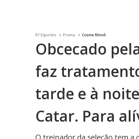
R7 Esportes
Prisma
Cosme Rímoli
Obcecado pela
faz tratament
tarde e à noit
Catar. Para alí
O treinador da seleção tem a 