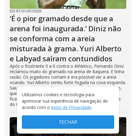
DO R7
/
31/07/2026
‘É o pior gramado desde que a
arena foi inaugurada.’ Diniz não
se conforma com a areia
misturada à grama. Yuri Alberto
e Labyad saíram contundidos
Após o frustrante 0 a 0 contra o Athletico, Fernando Diniz
reclamou muito do gramado na arena de Itaquera. E tinha
razão. Os jogadores corriam e era possível ver a areia
voando. Yuri Alberto sentiu forte fisgada na coxa esquerda.
Saiu do jogo chorando muito. O medo é de estiramento,
que pode tirá-lo meses do futebol. Ele e Ladyad devem
Utilizamos cookies e tecnologia para
ficar de fora contra o Internacional, domingo, pela Copa
aprimorar sua experiência de navegação de
do Brasil
acordo com o
Aviso de Privacidade
.
FECHAR