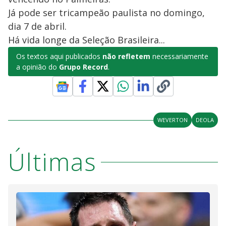
Já pode ser tricampeão paulista no domingo,
dia 7 de abril.
Há vida longe da Seleção Brasileira...
Os textos aqui publicados
não refletem
necessariamente
a opinião do
Grupo Record
.
WEVERTON
DEOLA
Últimas