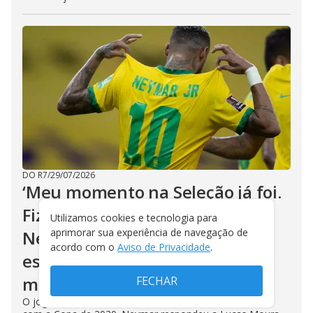
DO R7
/
29/07/2026
‘Meu momento na Seleção já foi.
Fiz história. Não quero mais!’
Utilizamos cookies e tecnologia para
aprimorar sua experiência de navegação de
Neymar é direto. Matou a
acordo com o
Aviso de Privacidade
.
esperança que Lucas Moura
mostrou no Esporte Record
FECHAR
O jogador de 34 anos foi direto: não tem como sonhar