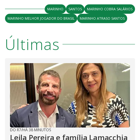
MARINHO
SANTOS
MARINHO COBRA SALÁRIOS
MARINHO MELHOR JOGADOR DO BRASIL
MARINHO ATRASO SANTOS
Últimas
DO R7
/
HÁ 38 MINUTOS
Leila Pereira e família Lamacchia