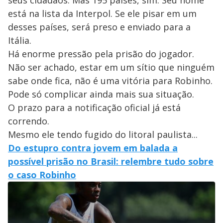
seus cidadãos. Mas 195 países, sim. Seu nome
está na lista da Interpol. Se ele pisar em um
desses países, será preso e enviado para a
Itália.
Há enorme pressão pela prisão do jogador.
Não ser achado, estar em um sítio que ninguém
sabe onde fica, não é uma vitória para Robinho.
Pode só complicar ainda mais sua situação.
O prazo para a notificação oficial já está
correndo.
Mesmo ele tendo fugido do litoral paulista...
Do estupro contra jovem em balada a
possível prisão no Brasil: relembre tudo sobre
o caso Robinho