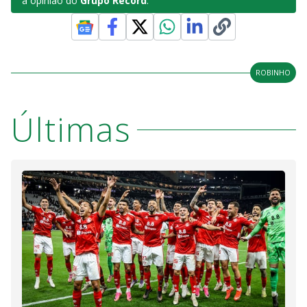
a opinião do
Grupo Record
.
ROBINHO
Últimas