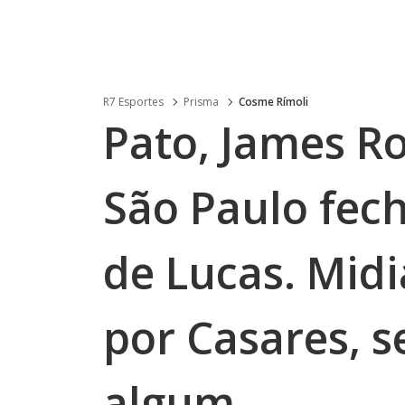
R7 Esportes
Prisma
Cosme Rímoli
Pato, James Ro
São Paulo fe
de Lucas. Midi
por Casares, s
algum