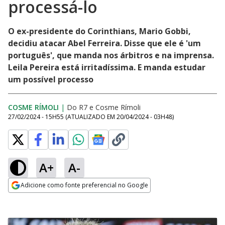
processá-lo
O ex-presidente do Corinthians, Mario Gobbi,
decidiu atacar Abel Ferreira. Disse que ele é 'um
português', que manda nos árbitros e na imprensa.
Leila Pereira está irritadíssima. E manda estudar
um possível processo
COSME RÍMOLI
|
Do R7
e
Cosme Rímoli
27/02/2024 - 15H55
(ATUALIZADO EM
20/04/2024 - 03H48
)
A+
A-
Adicione como fonte preferencial no Google
Opens in new window