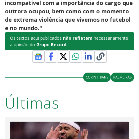
incompatível com a importância do cargo que
outrora ocupou, bem como com o momento
de extrema violência que vivemos no futebol
e no mundo."
Os textos aqui publicados
não refletem
necessariamente
a opinião do
Grupo Record
.
CORINTHIANS
PALMEIRAS
Últimas