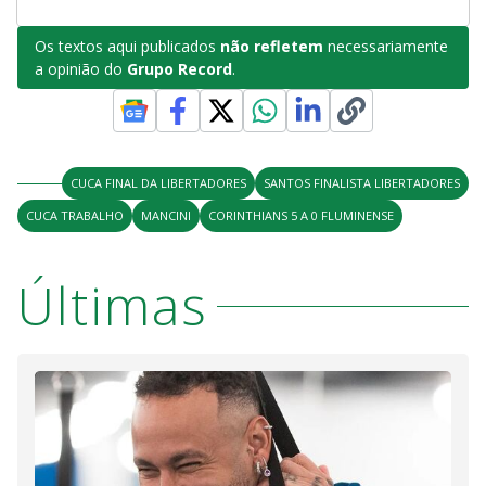
Os textos aqui publicados
não refletem
necessariamente
a opinião do
Grupo Record
.
CUCA FINAL DA LIBERTADORES
SANTOS FINALISTA LIBERTADORES
CUCA TRABALHO
MANCINI
CORINTHIANS 5 A 0 FLUMINENSE
Últimas