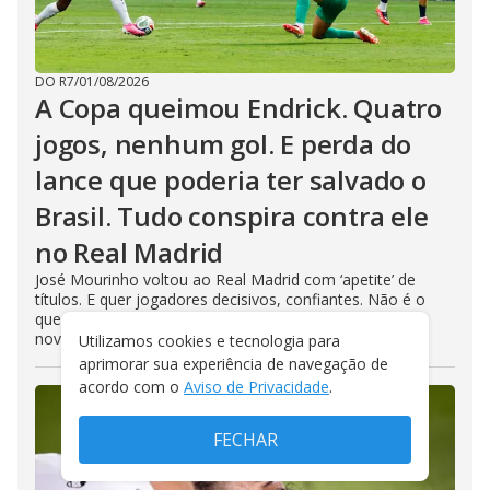
DO R7
/
01/08/2026
A Copa queimou Endrick. Quatro
jogos, nenhum gol. E perda do
lance que poderia ter salvado o
Brasil. Tudo conspira contra ele
no Real Madrid
José Mourinho voltou ao Real Madrid com ‘apetite’ de
títulos. E quer jogadores decisivos, confiantes. Não é o
que vê em Endrick. Brasileiro perto de ser emprestado
novamente
Utilizamos cookies e tecnologia para
aprimorar sua experiência de navegação de
acordo com o
Aviso de Privacidade
.
FECHAR