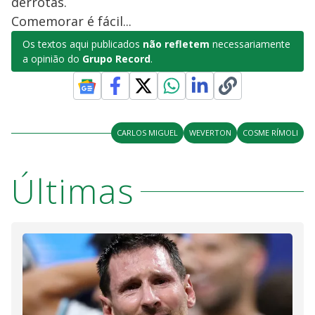
derrotas.
Comemorar é fácil...
Os textos aqui publicados
não refletem
necessariamente
a opinião do
Grupo Record
.
CARLOS MIGUEL
WEVERTON
COSME RÍMOLI
Últimas