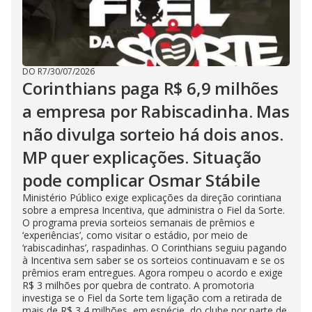
DO R7
/
30/07/2026
Corinthians paga R$ 6,9 milhões
a empresa por Rabiscadinha. Mas
não divulga sorteio há dois anos.
MP quer explicações. Situação
pode complicar Osmar Stábile
Ministério Público exige explicações da direção corintiana
sobre a empresa Incentiva, que administra o Fiel da Sorte.
O programa previa sorteios semanais de prêmios e
‘experiências’, como visitar o estádio, por meio de
‘rabiscadinhas’, raspadinhas. O Corinthians seguiu pagando
à Incentiva sem saber se os sorteios continuavam e se os
prêmios eram entregues. Agora rompeu o acordo e exige
R$ 3 milhões por quebra de contrato. A promotoria
investiga se o Fiel da Sorte tem ligação com a retirada de
mais de R$ 3,4 milhões, em espécie, do clube por parte de