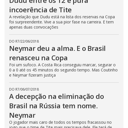
Dudu entre os 12 é pura
incoerência de Tite
A revelação que Dudu está na lista dos reservas na Copa
foi surpreendente. Vive a sua pior fase na carreira. E tem
apenas duas convocações
DO R7
/
22/06/2018
Neymar deu a alma. E o Brasil
renasceu na Copa
Foi um sufoco. A Costa Rica conseguiu marcar, segurar o
0 a 0 até os 45 minutos do segundo tempo. Mas Coutinho
e Neymar fizeram justiça
DO R7
/
06/07/2018
A decepção na eliminação do
Brasil na Rússia tem nome.
Neymar
O jogador mais caro de todos os tempos fracassou no
jogo que o time de Tite mais precisava dele. Ele terá de