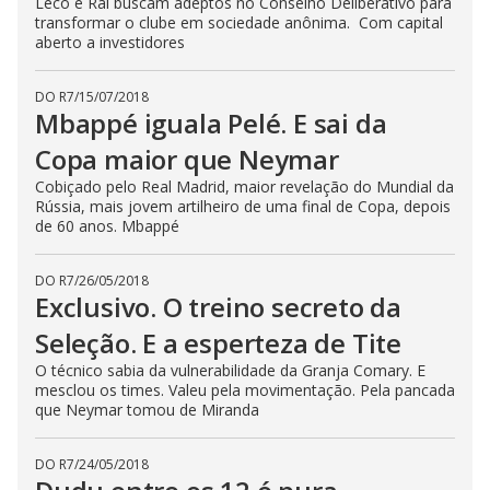
Leco e Raí buscam adeptos no Conselho Deliberativo para
transformar o clube em sociedade anônima. Com capital
aberto a investidores
DO R7
/
15/07/2018
Mbappé iguala Pelé. E sai da
Copa maior que Neymar
Cobiçado pelo Real Madrid, maior revelação do Mundial da
Rússia, mais jovem artilheiro de uma final de Copa, depois
de 60 anos. Mbappé
DO R7
/
26/05/2018
Exclusivo. O treino secreto da
Seleção. E a esperteza de Tite
O técnico sabia da vulnerabilidade da Granja Comary. E
mesclou os times. Valeu pela movimentação. Pela pancada
que Neymar tomou de Miranda
DO R7
/
24/05/2018