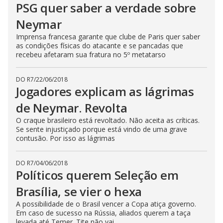
PSG quer saber a verdade sobre
Neymar
Imprensa francesa garante que clube de Paris quer saber
as condições físicas do atacante e se pancadas que
recebeu afetaram sua fratura no 5º metatarso
DO R7
/
22/06/2018
Jogadores explicam as lágrimas
de Neymar. Revolta
O craque brasileiro está revoltado. Não aceita as críticas.
Se sente injustiçado porque está vindo de uma grave
contusão. Por isso as lágrimas
DO R7
/
04/06/2018
Políticos querem Seleção em
Brasília, se vier o hexa
A possibilidade de o Brasil vencer a Copa atiça governo.
Em caso de sucesso na Rússia, aliados querem a taça
levada até Temer. Tite não vai