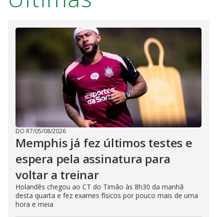
V
o
i
d
e
o
DO R7
/
05/08/2026
Memphis já fez últimos testes e
espera pela assinatura para
voltar a treinar
Holandês chegou ao CT do Timão às 8h30 da manhã
desta quarta e fez exames físicos por pouco mais de uma
hora e meia