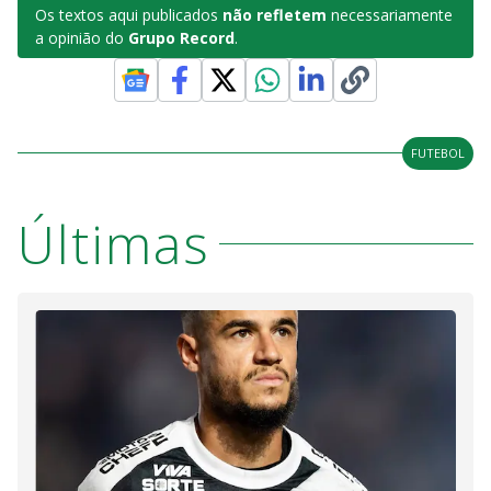
Os textos aqui publicados
não refletem
necessariamente
a opinião do
Grupo Record
.
FUTEBOL
Últimas