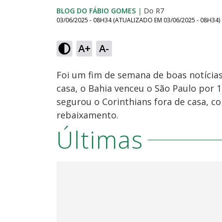
BLOG DO FÁBIO GOMES
|
Do R7
03/06/2025 - 08H34
(ATUALIZADO EM
03/06/2025 - 08H34
)
Loaded
:
71.37%
A+
A-
Ativar
Som
Foi um fim de semana de boas notícias
casa, o Bahia venceu o São Paulo por 1 
segurou o Corinthians fora de casa, 
rebaixamento.
Últimas