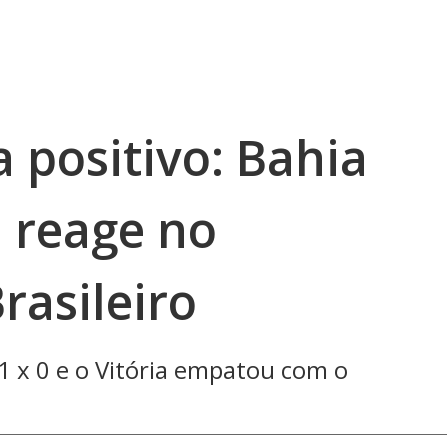
 positivo: Bahia
a reage no
asileiro
1 x 0 e o Vitória empatou com o