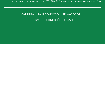
Todos os direitos reservados - 2009-
2026
- Rádio e Televisão Record S.A
CARREIRA
FALE CONOSCO
PRIVACIDADE
TERMOS E CONDIÇÕES DE USO