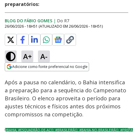
preparatórios:
BLOG DO FÁBIO GOMES
|
Do R7
26/06/2026 - 18H51
(ATUALIZADO EM
26/06/2026 - 18H51
)
A+
A-
Loaded
:
83.72%
Adicione como fonte preferencial no Google
Ativar
Som
Opens in new window
Após a pausa no calendário, o Bahia intensifica
a preparação para a sequência do Campeonato
Brasileiro. O elenco aproveita o período para
ajustes técnicos e físicos antes dos próximos
compromissos na competição.
#BAHIA; #ESQUADRÃO-DE-AÇO; #BRASILEIRÃO; #BAHIA-NO-BRASILEIRÃO; #PREPA