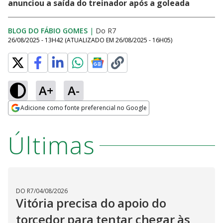
anunciou a saída do treinador após a goleada
BLOG DO FÁBIO GOMES
|
Do R7
26/08/2025 - 13H42
(ATUALIZADO EM
26/08/2025 - 16H05
)
A+
A-
Loaded
:
73.17%
Adicione como fonte preferencial no Google
Ativar
Som
Opens in new window
Últimas
DO R7
/
04/08/2026
Vitória precisa do apoio do
torcedor para tentar chegar às