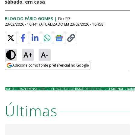
sábado, em casa
BLOG DO FÁBIO GOMES
|
Do R7
23/02/2026 - 16H41
(ATUALIZADO EM
23/02/2026 - 16H58
)
A+
A-
Loaded
:
100.00%
Adicione como fonte preferencial no Google
Ativar
Som
Opens in new window
BAHIA - JUAZEIRENSE - FBF - FEDERAÇÃO BAHIANA DE FUTEBOL - SEMIFINAL - B
Últimas