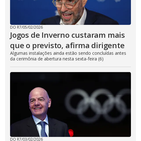
DO R7
/
05/02/2026
Jogos de Inverno custaram mais
que o previsto, afirma dirigente
Algumas instalações ainda estão sendo concluídas antes
da cerimônia de abertura nesta sexta-feira (6)
DO R7
/
03/02/2026