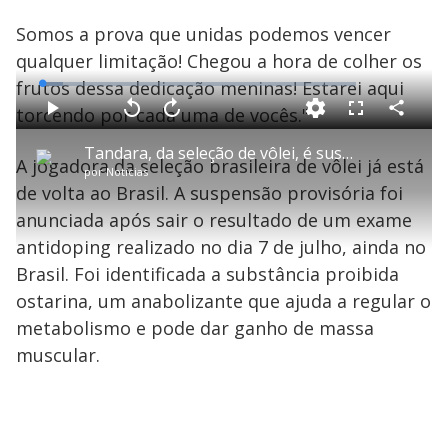
Somos a prova que unidas podemos vencer
qualquer limitação! Chegou a hora de colher os
frutos dessa dedicação meninas! Estarei aqui
L
o
a
torcendo por cada uma de vocês."
d
C
P
V
A
P
F
e
o
l
o
v
u
d
m
a
l
a
l
:
Tandara, da seleção de vôlei, é suspensa dos Jogos de Tóquio após ser flagrada em antidoping
p
y
t
n
l
6
A jogadora da seleção brasileira de vôlei já está
a
a
ç
s
.
por
Notícias
r
r
a
c
7
t
1
r
l
r
4
de volta ao Brasil. A suspensão provisória foi
i
0
1
e
%
l
s
0
e
h
anunciada após sair o resultado de um exame
e
s
n
a
g
e
r
u
g
antidoping realizado no dia 7 de julho, ainda no
n
u
a
d
n
o
d
Brasil. Foi identificada a substância proibida
s
o
s
ostarina, um anabolizante que ajuda a regular o
y
metabolismo e pode dar ganho de massa
muscular.
M
V
u
d
o