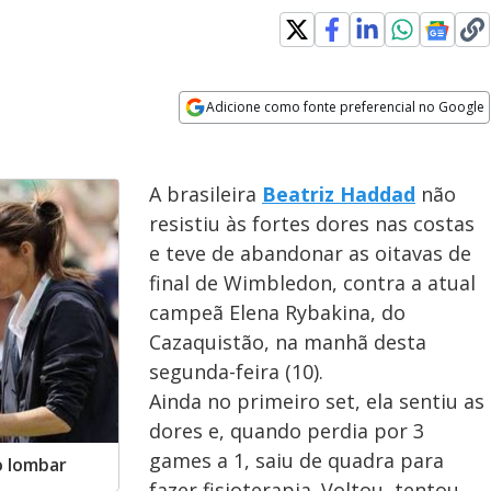
Adicione como fonte preferencial no Google
Opens in new window
A brasileira
Beatriz Haddad
não
resistiu às fortes dores nas costas
e teve de abandonar as oitavas de
final de Wimbledon, contra a atual
campeã Elena Rybakina, do
Cazaquistão, na manhã desta
segunda-feira (10).
Ainda no primeiro set, ela sentiu as
dores e, quando perdia por 3
games a 1, saiu de quadra para
o lombar
fazer fisioterapia. Voltou, tentou