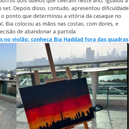
outros dois duelos que tiveram neste ano, igualou a
set. Depois disso, contudo, apresentou dificuldade
 o ponto que determinou a vitória da casaque no
l, Bia colocou as mãos nas costas, com dores, e
decisão de abandonar a partida.
es no violão: conheça Bia Haddad fora das quadras