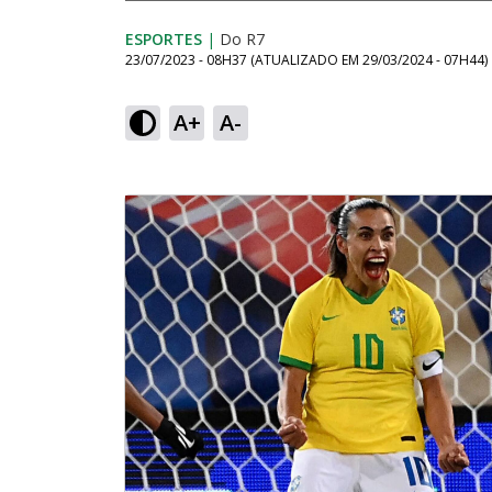
ESPORTES
|
Do R7
23/07/2023 - 08H37
(ATUALIZADO EM
29/03/2024 - 07H44
)
A+
A-