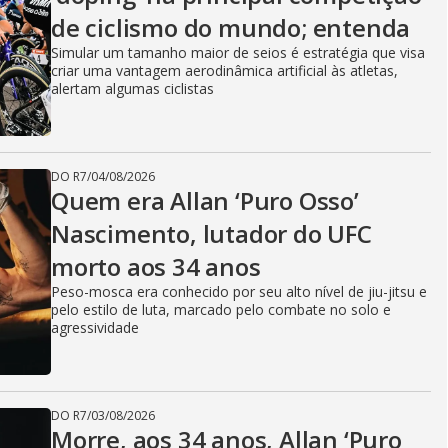
de ciclismo do mundo; entenda
Simular um tamanho maior de seios é estratégia que visa
criar uma vantagem aerodinâmica artificial às atletas,
alertam algumas ciclistas
DO R7
/
04/08/2026
Quem era Allan ‘Puro Osso’
Nascimento, lutador do UFC
morto aos 34 anos
Peso-mosca era conhecido por seu alto nível de jiu-jitsu e
pelo estilo de luta, marcado pelo combate no solo e
agressividade
DO R7
/
03/08/2026
Morre, aos 34 anos, Allan ‘Puro