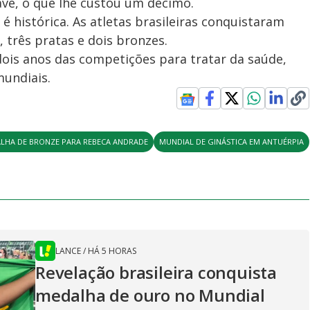
ave, o que lhe custou um décimo.
é histórica. As atletas brasileiras conquistaram
 três pratas e dois bronzes.
dois anos das competições para tratar da saúde,
undiais.
LHA DE BRONZE PARA REBECA ANDRADE
MUNDIAL DE GINÁSTICA EM ANTUÉRPIA
LANCE
/
HÁ 5 HORAS
Revelação brasileira conquista
medalha de ouro no Mundial