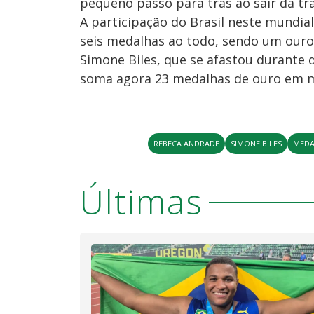
pequeno passo para trás ao sair da tr
A participação do Brasil neste mundial 
seis medalhas ao todo, sendo um ouro,
Simone Biles, que se afastou durante 
soma agora 23 medalhas de ouro em m
REBECA ANDRADE
SIMONE BILES
MEDA
Últimas