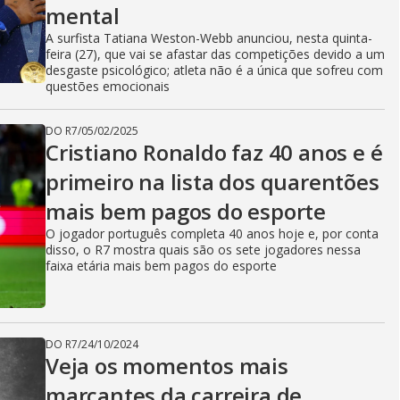
mental
A surfista Tatiana Weston-Webb anunciou, nesta quinta-
feira (27), que vai se afastar das competições devido a um
desgaste psicológico; atleta não é a única que sofreu com
questões emocionais
DO R7
/
05/02/2025
Cristiano Ronaldo faz 40 anos e é
primeiro na lista dos quarentões
mais bem pagos do esporte
O jogador português completa 40 anos hoje e, por conta
disso, o R7 mostra quais são os sete jogadores nessa
faixa etária mais bem pagos do esporte
DO R7
/
24/10/2024
Veja os momentos mais
marcantes da carreira de