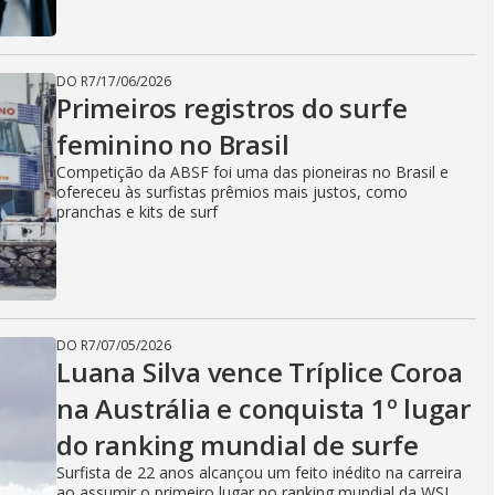
DO R7
/
17/06/2026
Primeiros registros do surfe
feminino no Brasil
Competição da ABSF foi uma das pioneiras no Brasil e
ofereceu às surfistas prêmios mais justos, como
pranchas e kits de surf
DO R7
/
07/05/2026
Luana Silva vence Tríplice Coroa
na Austrália e conquista 1º lugar
do ranking mundial de surfe
Surfista de 22 anos alcançou um feito inédito na carreira
ao assumir o primeiro lugar no ranking mundial da WSL