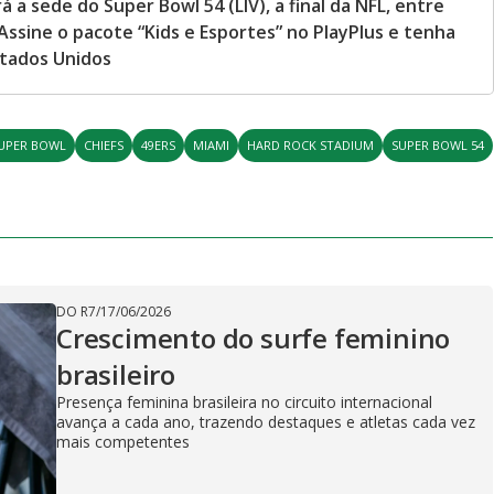
 a sede do Super Bowl 54 (LIV), a final da NFL, entre
 Assine o pacote “Kids e Esportes” no PlayPlus e tenha
stados Unidos
UPER BOWL
CHIEFS
49ERS
MIAMI
HARD ROCK STADIUM
SUPER BOWL 54
DO R7
/
17/06/2026
Crescimento do surfe feminino
brasileiro
Presença feminina brasileira no circuito internacional
avança a cada ano, trazendo destaques e atletas cada vez
mais competentes