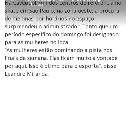
P
3
Na Cavepool, um dos centros de referência no
a
a
ç
s
2
por
Notícias
r
r
a
c
.
t
1
r
l
r
2
skate em São Paulo, na zona oeste, a procura
i
0
1
e
8
l
s
0
e
%
h
de meninas por horários no espaço
e
s
n
a
g
e
r
u
g
surpreendeu o administrador. Tanto que um
n
u
a
d
n
o
d
período específico do domingo foi designado
s
o
s
para as mulheres no local.
y
“As mulheres estão dominando a pista nos
finais de semana. Elas ficam muito à vontade
M
V
u
d
por aqui. Isso é ótimo para o esporte”, disse
o
Leandro Miranda.
i
d
e