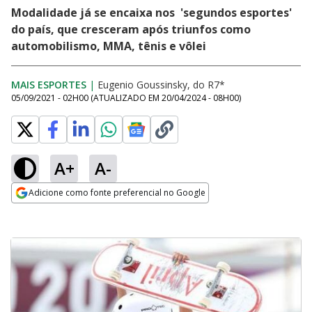
Modalidade já se encaixa nos 'segundos esportes'
do país, que cresceram após triunfos como
automobilismo, MMA, tênis e vôlei
MAIS ESPORTES
|
Eugenio Goussinsky, do R7*
05/09/2021 - 02H00
(ATUALIZADO EM
20/04/2024 - 08H00
)
A+
A-
Adicione como fonte preferencial no Google
Opens in new window