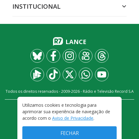
INSTITUCIONAL
LANCE
Todos os direitos reservados - 2009-
2026
- Rádio e Televisão Record S.A
Utilizamos cookies e tecnologia para
CARREIRA
FALE CONOSCO
PRIVACIDADE
aprimorar sua experiência de navegação de
TERMOS E CONDIÇÕES DE USO
acordo com o
Aviso de Privacidade
.
FECHAR