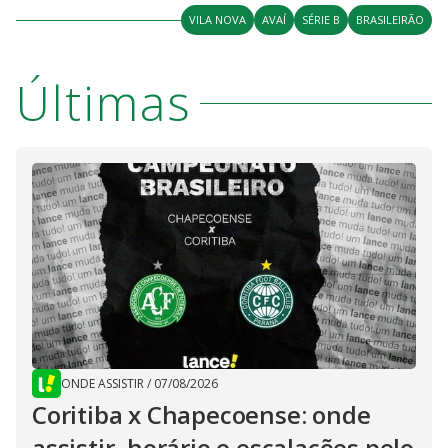
VILA NOVA
AVAÍ
SÉRIE B
BRASILEIRÃO
Últimas
ONDE ASSISTIR
/
07/08/2026
Coritiba x Chapecoense: onde
assistir, horário e escalações pelo