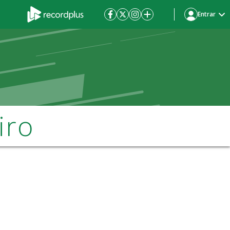
Entrar
iro