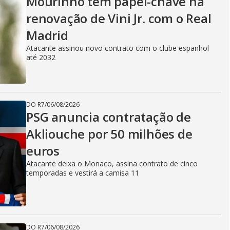
Mourinho tem papel-chave na
renovação de Vini Jr. com o Real
Madrid
Atacante assinou novo contrato com o clube espanhol
até 2032
DO R7
/
06/08/2026
PSG anuncia contratação de
Akliouche por 50 milhões de
euros
Atacante deixa o Monaco, assina contrato de cinco
temporadas e vestirá a camisa 11
DO R7
/
06/08/2026