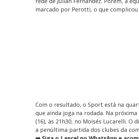
rede de Julián Fernández. Porém, a eq
marcado por Perotti, o que complicou
Com o resultado, o Sport está na quar
que ainda joga na rodada. Na próxima 
(16), às 21h30, no Moisés Lucarelli. O d
a penúltima partida dos clubes da co
➡️ Siga o Lance! no WhatsApp e acom