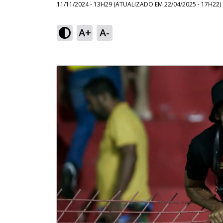
11/11/2024 - 13H29
(ATUALIZADO EM
22/04/2025 - 17H22
)
A+
A-