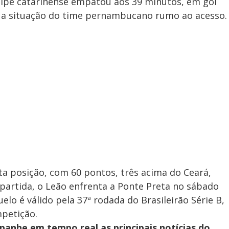
uipe catarinense empatou aos 39 minutos, em gol
 a situação do time pernambucano rumo ao acesso.
ta posição, com 60 pontos, três acima do Ceará,
partida, o Leão enfrenta a Ponte Preta no sábado
uelo é válido pela 37ª rodada do Brasileirão Série B,
mpetição.
panhe em tempo real as principais notícias do