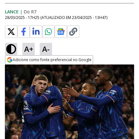
LANCE
|
Do R7
28/03/2025 - 17H25
(ATUALIZADO EM
23/04/2025 - 13H47
)
A+
A-
Adicione como fonte preferencial no Google
Opens in new window