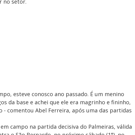
r no setor.
empo, esteve conosco ano passado. É um menino
os da base e achei que ele era magrinho e fininho,
o - comentou Abel Ferreira, após uma das partidas
r em campo na partida decisiva do Palmeiras, válida
ontra o São Bernardo, no próximo sábado (1°), no