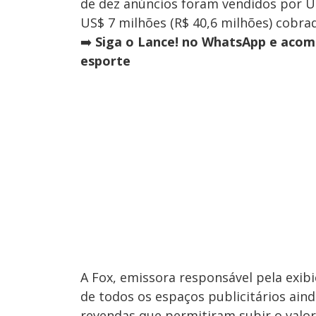
de dez anúncios foram vendidos por US
US$ 7 milhões (R$ 40,6 milhões) cobrad
➡️
Siga o Lance! no WhatsApp e acomp
esporte
A Fox, emissora responsável pela exib
de todos os espaços publicitários a
revendas que permitiram subir o valor