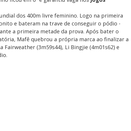
undial dos 400m livre feminino. Logo na primeira
onito e bateram na trave de conseguir o pódio -
nte a primeira metade da prova. Após bater o
atória, Mafê quebrou a própria marca ao finalizar a
 Fairweather (3m59s44), Li Bingjie (4m01s62) e
io.