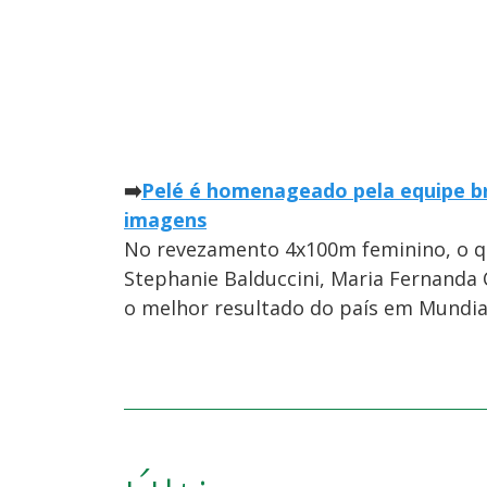
➡️
Pelé é homenageado pela equipe bra
imagens
No revezamento 4x100m feminino, o qu
Stephanie Balduccini, Maria Fernanda 
o melhor resultado do país em Mundia