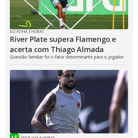
DO R7
/
HÁ 3 HORAS
River Plate supera Flamengo e
acerta com Thiago Almada
Questão familiar foi o fator determinante para o jogador
LANCE
/
HÁ 6 HORAS