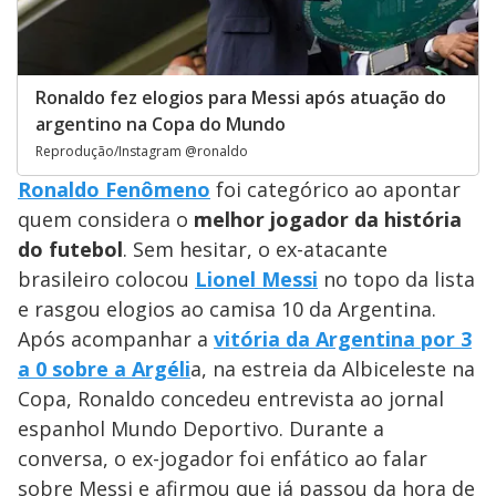
Ronaldo fez elogios para Messi após atuação do
argentino na Copa do Mundo
Reprodução/Instagram @ronaldo
Ronaldo Fenômeno
foi categórico ao apontar
quem considera o
melhor jogador da história
do futebol
. Sem hesitar, o ex-atacante
brasileiro colocou
Lionel Messi
no topo da lista
e rasgou elogios ao camisa 10 da Argentina.
Após acompanhar a
vitória da Argentina por 3
a 0 sobre a Argéli
a, na estreia da Albiceleste na
Copa, Ronaldo concedeu entrevista ao jornal
espanhol Mundo Deportivo. Durante a
conversa, o ex-jogador foi enfático ao falar
sobre Messi e afirmou que já passou da hora de