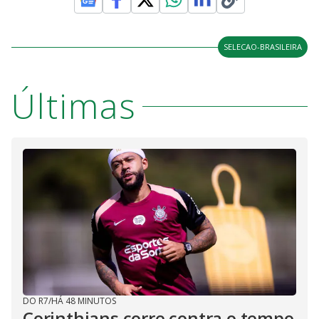
SELECAO-BRASILEIRA
Últimas
DO R7
/
HÁ 48 MINUTOS
Corinthians corre contra o tempo