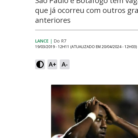
São Paulo e Botafogo têm vaga
que já ocorreu com outros g
anteriores
LANCE
|
Do R7
19/03/2019 - 12H11
(ATUALIZADO EM
20/04/2024 - 12H03
)
A+
A-