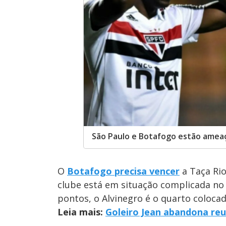
São Paulo e Botafogo estão ameaç
O
Botafogo precisa vencer
a Taça Rio
clube está em situação complicada n
pontos, o Alvinegro é o quarto coloca
Leia mais:
Goleiro Jean abandona reu