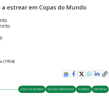
ns a estrear em Copas do Mundo
930)
(1970)
8)
s (1954)
COPA DO MUNDO
SELEÇÃO BRASILEIRA
FUTEBOL
ESPORTES