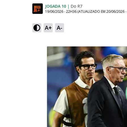
JOGADA 10
|
Do R7
19/06/2026 - 22H36
(ATUALIZADO EM
20/06/2026 
A+
A-