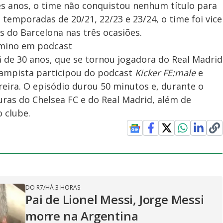
es anos, o time não conquistou nenhum título para
emporadas de 20/21, 22/23 e 23/24, o time foi vice
 do Barcelona nas três ocasiões.
femino em podcast
 de 30 anos, que se tornou jogadora do Real Madrid
-campista participou do podcast
Kicker FE:male
e
rreira. O episódio durou 50 minutos e, durante o
ras do Chelsea FC e do Real Madrid, além de
 clube.
DO R7
/
HÁ 3 HORAS
Pai de Lionel Messi, Jorge Messi
morre na Argentina