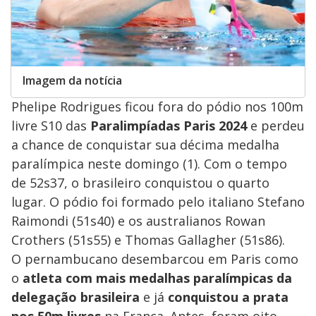
Imagem da notícia
Phelipe Rodrigues ficou fora do pódio nos 100m
livre S10 das
Paralimpíadas Paris 2024
e perdeu
a chance de conquistar sua décima medalha
paralímpica neste domingo (1). Com o tempo
de 52s37, o brasileiro conquistou o quarto
lugar. O pódio foi formado pelo italiano Stefano
Raimondi (51s40) e os australianos Rowan
Crothers (51s55) e Thomas Gallagher (51s86).
O pernambucano desembarcou em Paris como
o
atleta com mais medalhas paralímpicas da
delegação brasileira
e já
conquistou a prata
nos 50m livres
na França. Antes, foram oito