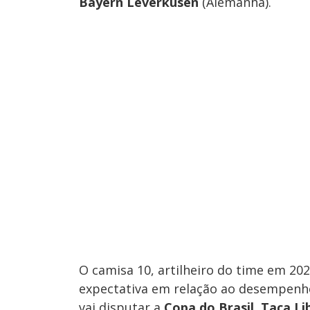
Bayern Leverkusen
(Alemanha).
O camisa 10, artilheiro do time em 2
expectativa em relação ao desempenho
vai disputar a
Copa do Brasil
,
Taça Li