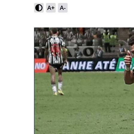
A+
A-