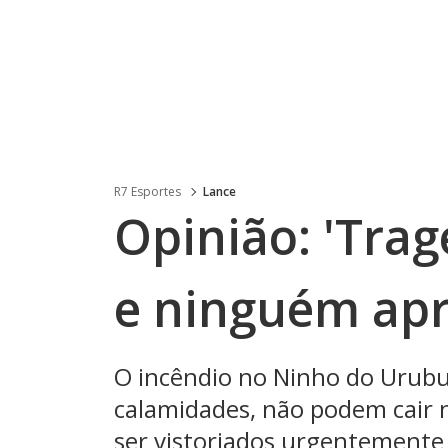
R7 Esportes
Lance
Opinião: 'Trag
e ninguém apr
O incêndio no Ninho do Urubu
calamidades, não podem cair 
ser vistoriados urgentemente