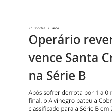
R7 Esportes
Lance
Operário reve
vence Santa C
na Série B
Após sofrer derrota por 1 a 0
final, o Alvinegro bateu a Cob
classificado para a Série B em